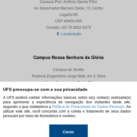
Campus Prof. Antônio Garcia Filho
Av. Governador Marcelo Déda, 13, Centro
Lagarto/SE
CEP 49400-000
Localização
Campus Nossa Senhora da Glória
Campus do Sertão
Rodovia Engenheiro Jorge Neto, km 3, Silos
Nossa Senhora da Glória/SE
CEP 49680-000
UFS preocupa-se com a sua privacidade
A UFS poderá coletar informações básicas sobre a(s) visita(s) realizada(s)
Localização
para aprimorar a experiência de navegação dos visitantes deste site,
segundo o que estabelece a
Política de Privacidade de Dados Pessoais.
Ao
utilizar este site, você concorda com a coleta e tratamento de seus dados
pessoais por meio de formulários e cookies.
© 2026. Todos os direitos reservados.
Ciente