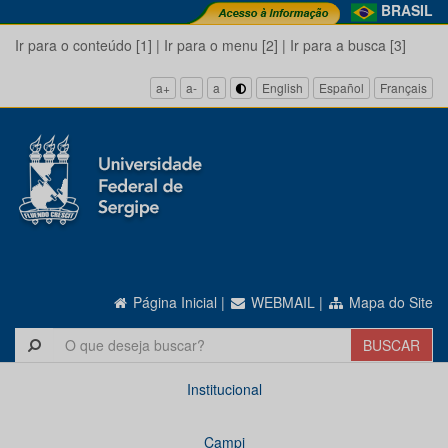
BRASIL
Ir para o conteúdo [1]
|
Ir para o menu [2]
|
Ir para a busca [3]
a+
a-
a
English
Español
Français
Página Inicial
|
WEBMAIL
|
Mapa do Site
Institucional
Campi