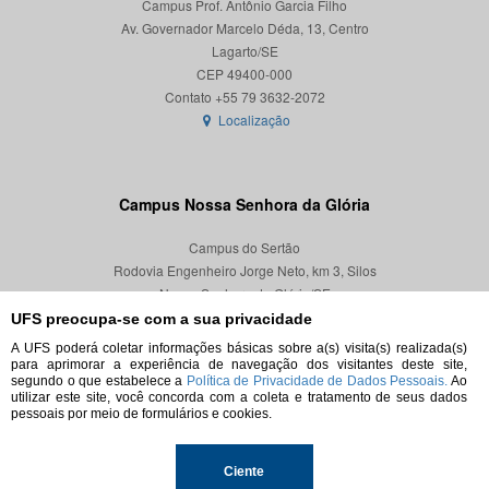
Campus Prof. Antônio Garcia Filho
Av. Governador Marcelo Déda, 13, Centro
Lagarto/SE
CEP 49400-000
Localização
Campus Nossa Senhora da Glória
Campus do Sertão
Rodovia Engenheiro Jorge Neto, km 3, Silos
Nossa Senhora da Glória/SE
CEP 49680-000
UFS preocupa-se com a sua privacidade
A UFS poderá coletar informações básicas sobre a(s) visita(s) realizada(s)
Localização
para aprimorar a experiência de navegação dos visitantes deste site,
segundo o que estabelece a
Política de Privacidade de Dados Pessoais.
Ao
utilizar este site, você concorda com a coleta e tratamento de seus dados
pessoais por meio de formulários e cookies.
© 2026. Todos os direitos reservados.
Ciente