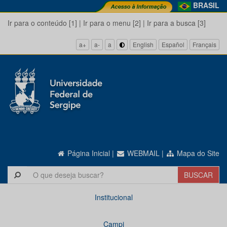
BRASIL
Ir para o conteúdo [1]
|
Ir para o menu [2]
|
Ir para a busca [3]
a+
a-
a
English
Español
Français
Página Inicial
|
WEBMAIL
|
Mapa do Site
Institucional
Campi